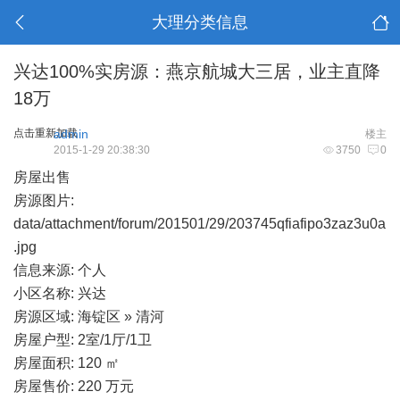
大理分类信息
兴达100%实房源：燕京航城大三居，业主直降
18万
点击重新加载
admin
楼主
2015-1-29 20:38:30
3750
0
房屋出售
房源图片:
data/attachment/forum/201501/29/203745qfiafipo3zaz3u0a
.jpg
信息来源: 个人
小区名称: 兴达
房源区域: 海锭区 » 清河
房屋户型: 2室/1厅/1卫
房屋面积: 120 ㎡
房屋售价: 220 万元