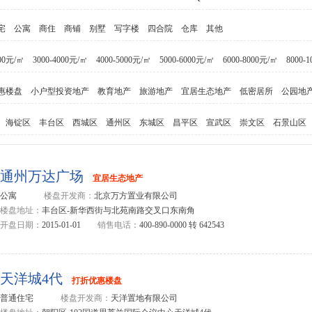
宅
公寓
商住
商铺
别墅
写字楼
四合院
仓库
其他
00元/㎡
3000-4000元/㎡
4000-5000元/㎡
5000-6000元/㎡
6000-8000元/㎡
8000-
惠楼盘
小户型投资地产
教育地产
旅游地产
宜居生态地产
低密居所
公园地
海锭区
丰台区
西城区
通州区
东城区
昌平区
宣武区
崇文区
石景山区
通州万达广场
宜居生态地产
公寓
楼盘开发商：
北京万方置业有限公司
楼盘地址：
丰台区-新华西街与北苑南路交叉口东南角
开盘日期：
2015-01-01
销售电话：
400-890-0000 转 642543
天洋城4代
打折优惠楼盘
普通住宅
楼盘开发商：
天洋置地有限公司