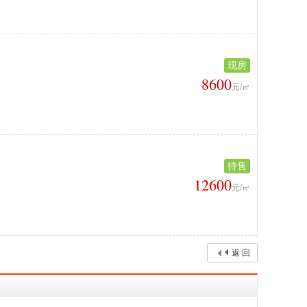
现房
8600
元/㎡
待售
12600
元/㎡
返 回