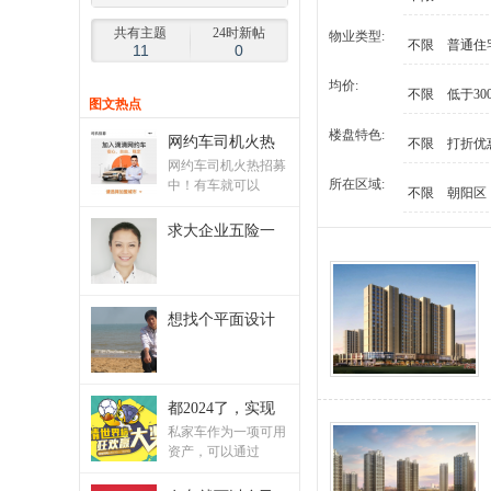
,
共有主题
24时新帖
物业类型:
不限
普通住
11
0
大
均价:
白
不限
低于30
图
文热点
网
楼盘特色:
网约车司机火热
不限
打折优
,
网约车司机火热招募
所在区域:
中！有车就可以
大
不限
朝阳区
理
求大企业五险一
业
主
网
想找个平面设计
,
大
都2024了，实现
理
私家车作为一项可用
业
资产，可以通过
主