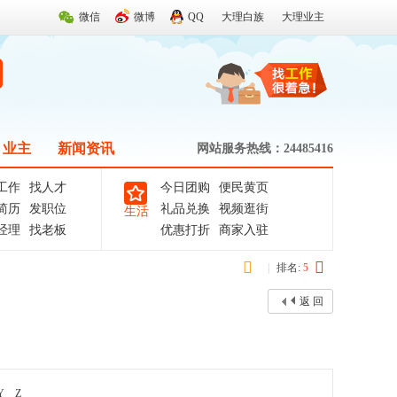
微信
微博
QQ
大理白族
大理业主
业主
新闻资讯
网站服务热线：24485416
工作
找人才
今日团购
便民黄页
简历
发职位
礼品兑换
视频逛街
生活
经理
找老板
优惠打折
商家入驻
|
排名:
5
返 回
Y
Z