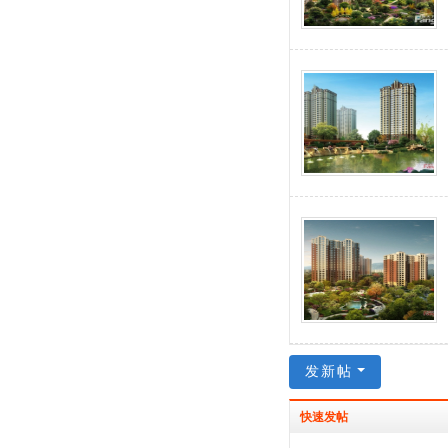
发新帖
快
速发帖