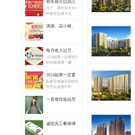
有车就可以自己
论
当下，网约车作为一
坛
种新型交通方式
,
滴滴、花小猪、
大
理
业
每月收入过万，
主
2024如果一定要找个
副业跑滴滴！赚
维
权
2024如果一定要
私家车根据不同的车
网
型可以选择不同
,
一直做化妆品导
大
理
物
诚招员工餐师傅
业