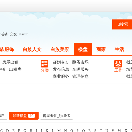
搜索
活动
交友
discuz
族服饰
白族人文
白族美景
楼盘
商家
生活
房屋出租
征婚交友
跳蚤市场
找
中介
出租房
发布信息
车辆服务
填
分类
工作
商业服务
管理信息
找
出租
最新楼盘
10
房屋出售_Pjx4KK
C
D
E
F
G
H
I
J
K
L
M
N
O
P
Q
R
S
T
U
V
W
X