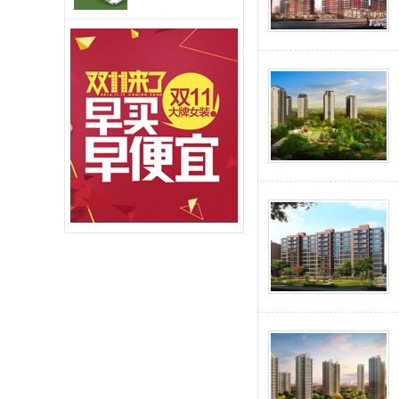
管
理
,
大
理
物
业
,
大
理
白
族
生
活
网