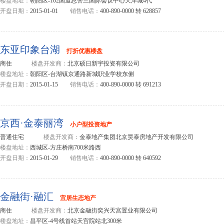
楼盘地址：
朝阳区-102国道思菩兰国际会议中心天洋城4代
开盘日期：
2015-01-01
销售电话：
400-890-0000 转 628857
东亚印象台湖
打折优惠楼盘
商住
楼盘开发商：
北京硕日新宇投资有限公司
楼盘地址：
朝阳区-台湖镇京通路新城职业学校东侧
开盘日期：
2015-01-15
销售电话：
400-890-0000 转 691213
京西·金泰丽湾
小户型投资地产
普通住宅
楼盘开发商：
金泰地产集团北京昊泰房地产开发有限公司
楼盘地址：
西城区-方庄桥南700米路西
开盘日期：
2015-01-29
销售电话：
400-890-0000 转 640592
金融街·融汇
宜居生态地产
商住
楼盘开发商：
北京金融街奕兴天宫置业有限公司
楼盘地址：
昌平区-4号线首站天宫院站北300米