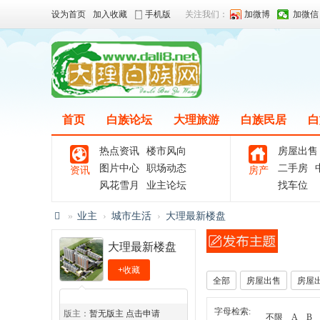
设为首页
加入收藏
手机版
关注我们：
加微博
加微信
首页
白族论坛
大理旅游
白族民居
白
热点资讯
楼市风向
房屋出售
图片中心
职场动态
二手房
资讯
房产
风花雪月
业主论坛
找车位
»
业主
›
城市生活
›
大理最新楼盘
大
大理最新楼盘
理
+收藏
白
全部
房屋出售
房屋
◆
◆
族
字母检索:
版主：
暂无版主 点击申请
不限
A
B
网