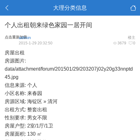
大理分类信息
个人出租朝来绿色家园一居开间
点击重新加载
admin
楼主
2015-1-29 20:32:50
3679
0
房屋出租
房源图片:
data/attachment/forum/201501/29/203207j02y20g33nnptd
45.jpg
信息来源: 个人
小区名称: 来春园
房源区域: 海锭区 » 清河
出租方式: 整套出租
性别要求: 男女不限
房屋户型: 2室/1厅/1卫
房屋面积: 130 ㎡