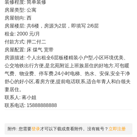
装修程度: 简单装修
房屋类型: 公寓
房屋朝向: 西
房屋楼层: 共6楼，房源为2层，即填写 2/6层
租金: 2000 元/月
付款方式: 押二付二
房屋配置: 床 煤气 宽带
房源描述: 个人出租全6层板楼精装小户型,小区环境优美、
公交地铁出行方便,是北苑附近上班族居住的好地方,可包暖
气费、物业费、停车费,24小时电梯、热水、安保,安全干净
舒心的好小区,看房方便,提前电话联系,适合年青人和白领夫
妻居住。
联系人: 蒋小姐
联系电话: 15888888888
附件:
您需要
登录
才可以下载或查看附件。没有账号？
立即注册