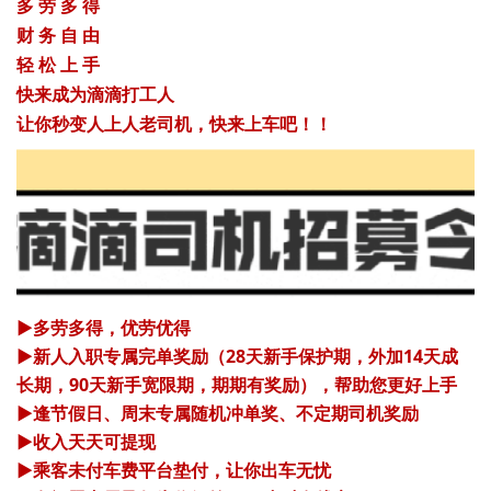
多 劳 多 得
财 务 自 由
轻 松 上 手
快来成为滴滴打工人
让你秒变人上人
老司机，快来上车吧！！
▶
多劳多得，优劳优得
▶
新人入职专属完单奖励（28天新手保护期，外加14天成
长期，90天新手宽限期，期期有奖励），帮助您更好上手
▶
逢节假日、周末专属随机冲单奖、不定期司机奖励
▶
收入天天可提现
▶
乘客未付车费平台垫付，让你出车无忧