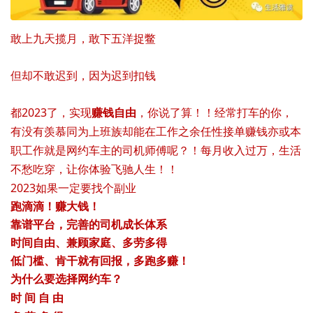
敢上九天揽月，敢下五洋捉鳖
但却不敢迟到，因为迟到扣钱
都2023了，实现
赚钱自由
，你说了算！！经常打车的你，
有没有羡慕同为上班族却能在工作之余任性接单赚钱亦或本
职工作就是网约车主的司机师傅呢？！每月收入过万，生活
不愁吃穿，让你体验飞驰人生！！
2023如果一定要找个副业
跑滴滴！赚大钱！
靠谱平台，完善的司机成长体系
时间自由、兼顾家庭、多劳多得
低门槛、肯干就有回报，多跑多赚！
为什么要选择网约车？
时 间 自 由