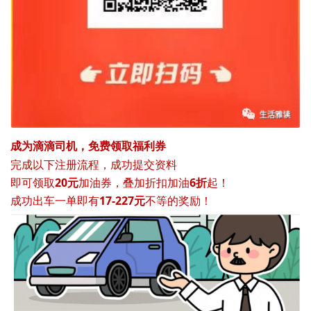
成为滴滴司机，免费领取福利券
完成以下注册流程，成功提交资料
即可领取
20元
加油券，叠加折扣加油
6折
起！
成功出车一单即有
17-227元
不等的奖励！